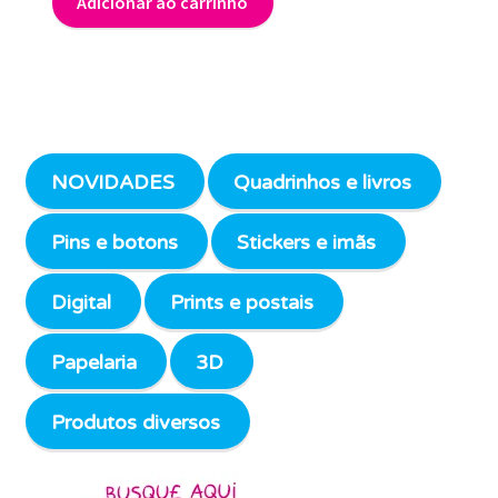
Adicionar ao carrinho
NOVIDADES
Quadrinhos e livros
Pins e botons
Stickers e imãs
Digital
Prints e postais
Papelaria
3D
Produtos diversos