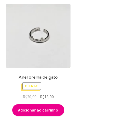
Anel orelha de gato
OFERTA!
O
O
R$
20,00
R$
13,90
preço
preço
original
atual
Adicionar ao carrinho
era:
é: