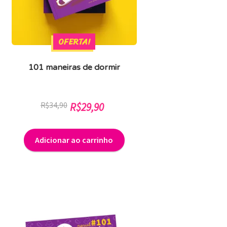
OFERTA!
101 maneiras de dormir
O
O
R$
34,90
R$
29,90
preço
preço
original
atual
Adicionar ao carrinho
era:
é:
R$34,90.
R$29,90.