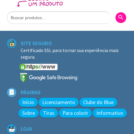
Search Butto
Search
for:
SITE SEGURO
Certificado SSL para tornar sua experiência mais
segura.
PÁGINAS
Início
Licenciamento
Clube do Blue
Sobre
Tiras
Para colorir
Informativo
LOJA