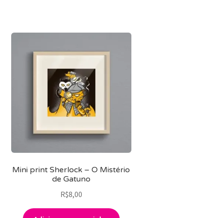
R$20,00.
R$13,90.
Mini print Sherlock – O Mistério
de Gatuno
R$
8,00