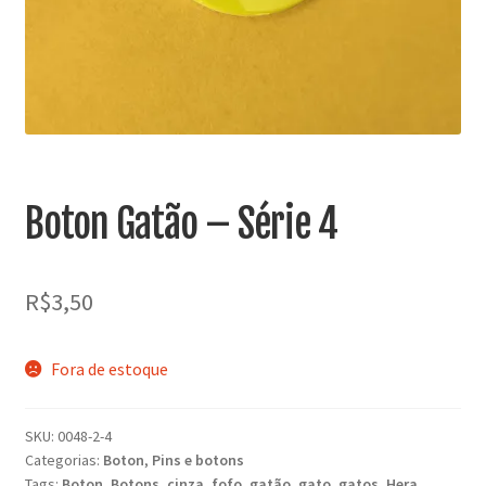
MINHA CONTA
CARRINHO
Search Button
Search
for:
Boton Gatão – Série 4
R$
3,50
Fora de estoque
SKU:
0048-2-4
Categorias:
Boton
,
Pins e botons
Tags:
Boton
,
Botons
,
cinza
,
fofo
,
gatão
,
gato
,
gatos
,
Hera
,