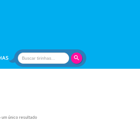
Search Button
Search
HAS
for:
o um único resultado