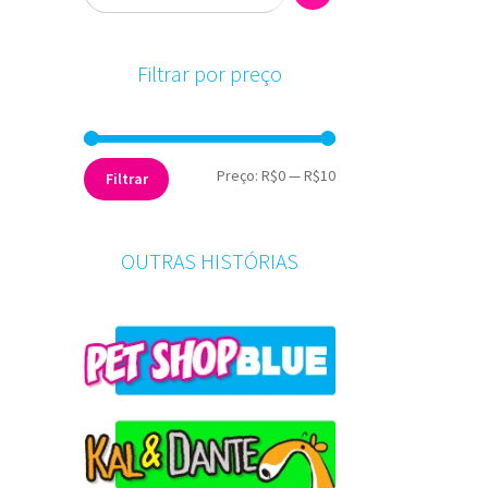
Filtrar por preço
Preço
Preço
Preço:
R$0
—
R$10
Filtrar
mínimo
máximo
OUTRAS HISTÓRIAS