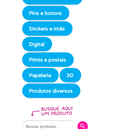
Pins e botons
Stickers e imãs
Digital
Prints e postais
Papelaria
3D
Produtos diversos
Search Button
Search
for: