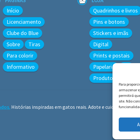
PÁGINAS
LOJA
Início
Quadrinhos e livros
Licenciamento
Pins e botons
Clube do Blue
Stickers e imãs
Sobre
Tiras
Digital
Para colorir
Prints e postais
Informativo
Papelaria
3D
Produtos diversos
Para proporc
armazenar e/
permitirá qu
site. Não co
ados.
Histórias inspiradas em gatos reais. Adote e cuide dos gatos!
funcionalidad
A