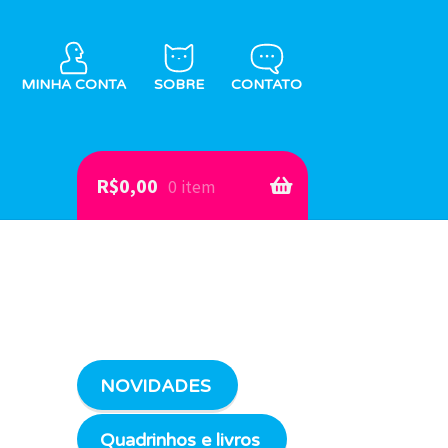
MINHA CONTA
SOBRE
CONTATO
R$
0,00
0 item
NOVIDADES
Quadrinhos e livros