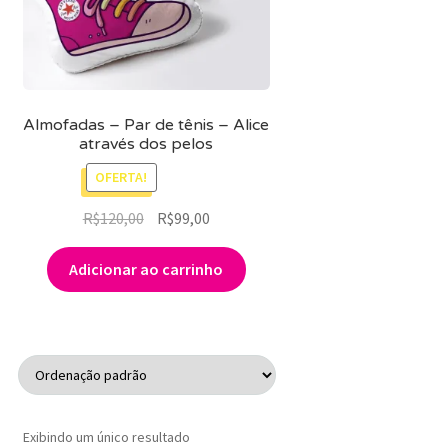
MINHA CONTA
CARRINHO
Search Button
Search
Almofadas – Par de tênis – Alice
for:
através dos pelos
OFERTA!
O
O
R$
120,00
R$
99,00
preço
preço
original
atual
Adicionar ao carrinho
era:
é:
R$120,00.
R$99,00.
Exibindo um único resultado