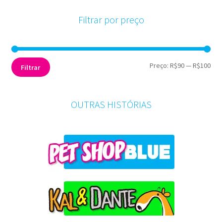
Filtrar por preço
Pre
Pre
Preço:
R$90
—
R$100
Filtrar
mín
máx
OUTRAS HISTÓRIAS