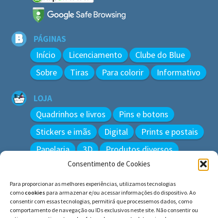
PÁGINAS
Início
Licenciamento
Clube do Blue
Sobre
Tiras
Para colorir
Informativo
LOJA
Quadrinhos e livros
Pins e botons
Stickers e imãs
Digital
Prints e postais
Papelaria
3D
Produtos diversos
Consentimento de Cookies
BUSCAR
Para proporcionar as melhores experiências, utilizamos tecnologias
Pesquisar
como
cookies
para armazenar e/ou acessar informações do dispositivo. Ao
por:
consentir com essas tecnologias, permitirá que processemos dados, como
comportamento de navegação ou IDs exclusivos neste site. Não consentir ou