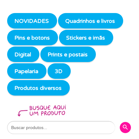
NOVIDADES
Quadrinhos e livros
Pins e botons
Stickers e imãs
Digital
Prints e postais
Papelaria
3D
Produtos diversos
Search Butto
Search
for: