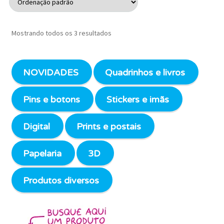
Mostrando todos os 3 resultados
NOVIDADES
Quadrinhos e livros
Pins e botons
Stickers e imãs
Digital
Prints e postais
Papelaria
3D
Produtos diversos