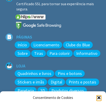
Certificado SSL para tornar sua experiência mais
segura.
PÁGINAS
Início
Licenciamento
Clube do Blue
Sobre
Tiras
Para colorir
Informativo
LOJA
Quadrinhos e livros
Pins e botons
Stickers e imãs
Digital
Prints e postais
Papelaria
3D
Produtos diversos
Consentimento de Cookies
BUSCAR