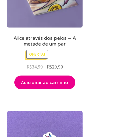
MINHA CONTA
CARRINHO
Search Button
Search
Alice através dos pelos – A
for:
metade de um par
OFERTA!
O
O
R$
34,90
R$
29,90
preço
preço
original
atual
Adicionar ao carrinho
era:
é:
R$34,90.
R$29,90.