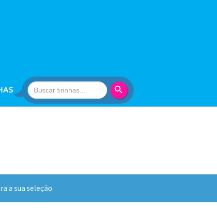
Search Button
Search
HAS
for:
a a sua seleção.