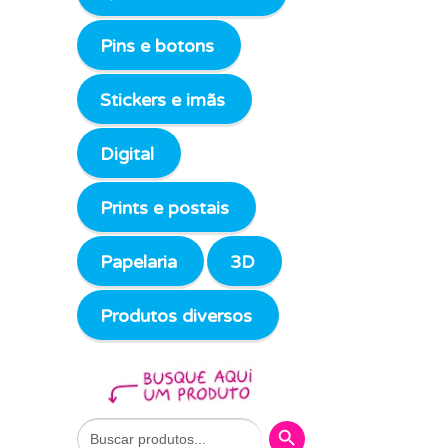
Pins e botons
Stickers e imãs
Digital
Prints e postais
Papelaria
3D
Produtos diversos
Search Button
Search
for: