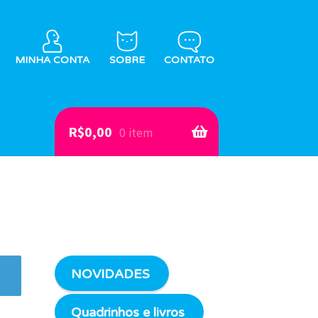
MINHA CONTA
SOBRE
CONTATO
R$
0,00
0 item
NOVIDADES
Quadrinhos e livros