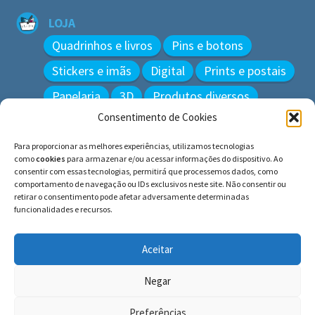
LOJA
Quadrinhos e livros
Pins e botons
Stickers e imãs
Digital
Prints e postais
Papelaria
3D
Produtos diversos
Consentimento de Cookies
BUSCAR
Para proporcionar as melhores experiências, utilizamos tecnologias
Pesquisar
como
cookies
para armazenar e/ou acessar informações do dispositivo. Ao
por:
consentir com essas tecnologias, permitirá que processemos dados, como
comportamento de navegação ou IDs exclusivos neste site. Não consentir ou
retirar o consentimento pode afetar adversamente determinadas
funcionalidades e recursos.
© BLUE e os gatos ∙ todos os direitos reservados.
Histórias inspiradas em gatos reais. Adote e cuide dos
Aceitar
gatos!
Negar
Preferências
0