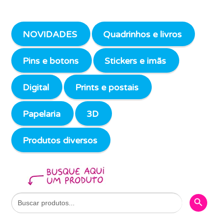
NOVIDADES
Quadrinhos e livros
Pins e botons
Stickers e imãs
Digital
Prints e postais
Papelaria
3D
Produtos diversos
Search Butto
Search
for: