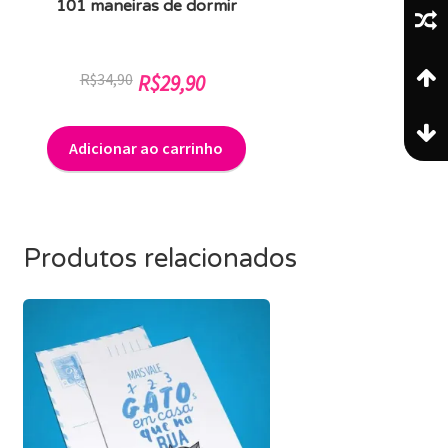
101 maneiras de dormir
O
O
R$
34,90
R$
29,90
preço
preço
original
atual
Adicionar ao carrinho
era:
é:
R$34,90.
R$29,90.
Produtos relacionados