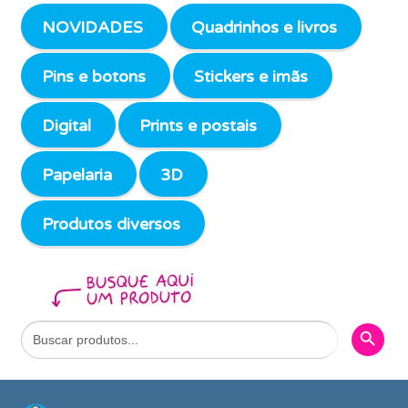
NOVIDADES
Quadrinhos e livros
Pins e botons
Stickers e imãs
Digital
Prints e postais
Papelaria
3D
Produtos diversos
Search Butto
Search
for: