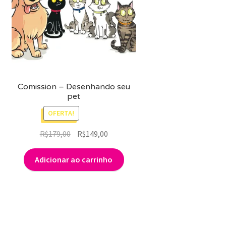
Comission – Desenhando seu
pet
OFERTA!
O
O
R$
179,00
R$
149,00
preço
preço
original
atual
Adicionar ao carrinho
era:
é:
R$179,00.
R$149,00.