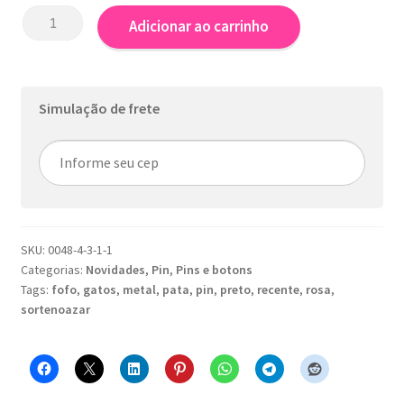
Pin
Adicionar ao carrinho
-
Veja
com
a
Simulação de frete
pata
-
Preta
quantidade
SKU:
0048-4-3-1-1
Categorias:
Novidades
,
Pin
,
Pins e botons
Tags:
fofo
,
gatos
,
metal
,
pata
,
pin
,
preto
,
recente
,
rosa
,
sortenoazar