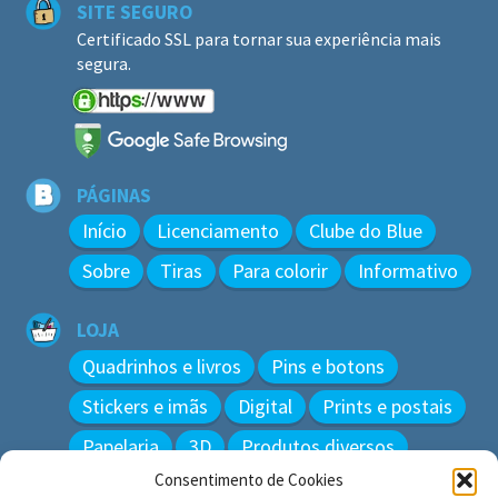
SITE SEGURO
Certificado SSL para tornar sua experiência mais
segura.
PÁGINAS
Início
Licenciamento
Clube do Blue
Sobre
Tiras
Para colorir
Informativo
LOJA
Quadrinhos e livros
Pins e botons
Stickers e imãs
Digital
Prints e postais
Papelaria
3D
Produtos diversos
Consentimento de Cookies