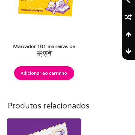
Marcador 101 maneiras de
dormir
R$
0,99
Adicionar ao carrinho
Produtos relacionados