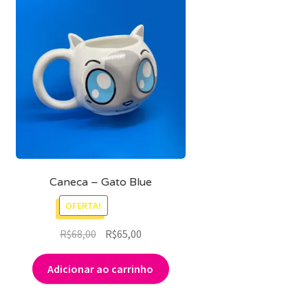
Caneca – Gato Blue
OFERTA!
O
O
R$
68,00
R$
65,00
preço
preço
original
atual
Adicionar ao carrinho
era:
é:
R$68,00.
R$65,00.