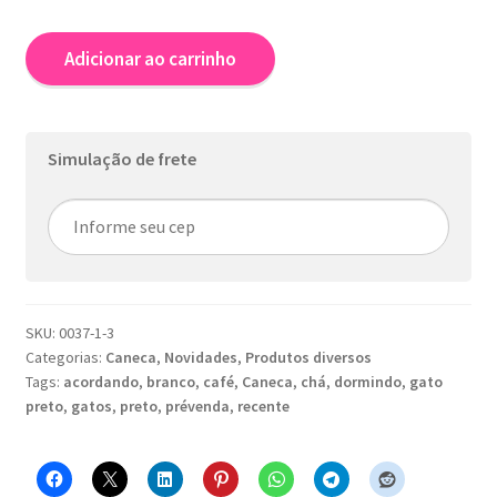
R$68,00.
R$65,00.
Caneca
Adicionar ao carrinho
-
Gato
Branco
quantidade
Simulação de frete
SKU:
0037-1-3
Categorias:
Caneca
,
Novidades
,
Produtos diversos
Tags:
acordando
,
branco
,
café
,
Caneca
,
chá
,
dormindo
,
gato
preto
,
gatos
,
preto
,
prévenda
,
recente