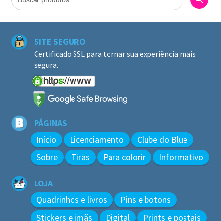
SITE SEGURO
Certificado SSL para tornar sua experiência mais
segura.
PÁGINAS
Início
Licenciamento
Clube do Blue
Sobre
Tiras
Para colorir
Informativo
LOJA
Quadrinhos e livros
Pins e botons
Stickers e imãs
Digital
Prints e postais