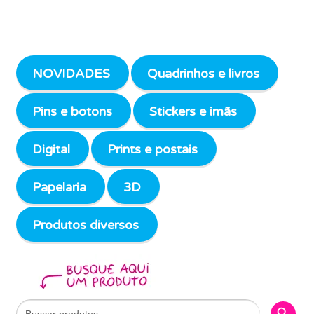
NOVIDADES
Quadrinhos e livros
Pins e botons
Stickers e imãs
Digital
Prints e postais
Papelaria
3D
Produtos diversos
Search Butto
Search
for: