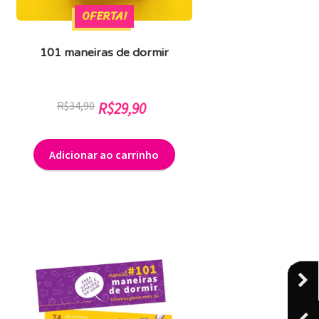
OFERTA!
101 maneiras de dormir
O
O
R$
34,90
R$
29,90
preço
preço
original
atual
Adicionar ao carrinho
era:
é:
R$34,90.
R$29,90.