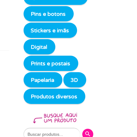
Pins e botons
Stickers e imãs
Digital
Prints e postais
Papelaria
3D
Produtos diversos
Search Button
Search
for: