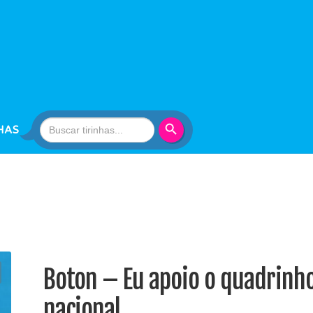
Search Button
Search
HAS
for:
Boton – Eu apoio o quadrinh
nacional