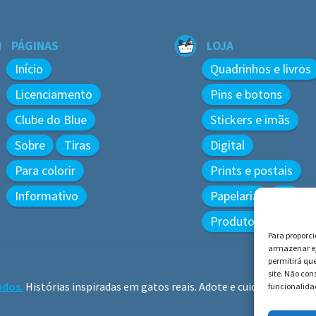
PÁGINAS
LOJA
Início
Quadrinhos e livros
Licenciamento
Pins e botons
Clube do Blue
Stickers e imãs
Sobre
Tiras
Digital
Para colorir
Prints e postais
Informativo
Papelaria
3D
Produtos diversos
Para proporc
armazenar e/
permitirá qu
site. Não co
ados.
Histórias inspiradas em gatos reais. Adote e cuide dos gatos!
funcionalidad