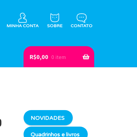
MINHA CONTA
SOBRE
CONTATO
R$
0,00
0 item
NOVIDADES
o
Quadrinhos e livros